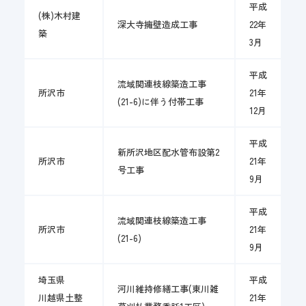
平成
(株)木村建
深大寺擁壁造成工事
22年
築
3月
平成
流域関連枝線築造工事
所沢市
21年
(21-6)に伴う付帯工事
12月
平成
新所沢地区配水管布設第2
所沢市
21年
号工事
9月
平成
流域関連枝線築造工事
所沢市
21年
(21-6)
9月
埼玉県
平成
河川維持修繕工事(東川雑
川越県土整
21年