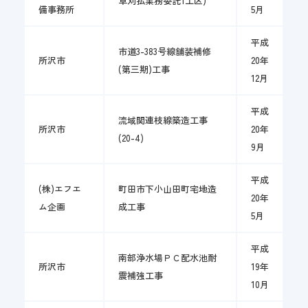
草刈払業務委託1工区)
備事務所
5月
平成
市道3-383号線舗装補修
所沢市
20年
(第三期)工事
12月
平成
流域関連枝線築造工事
所沢市
20年
(20-4)
9月
平成
(株)エフエ
町田市下小山田町宅地造
20年
ム企画
成工事
5月
平成
南部浄水場ＰＣ配水池耐
所沢市
19年
震補強工事
10月