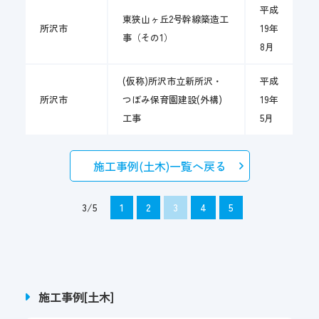
平成
東狭山ヶ丘2号幹線築造工
所沢市
19年
事（その1）
8月
(仮称)所沢市立新所沢・
平成
所沢市
つぼみ保育園建設(外構)
19年
工事
5月
施工事例(土木)一覧へ戻る
3/5
1
2
3
4
5
施工事例[土木]