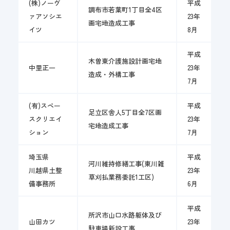
(株)ノーヴ
平成
調布市若葉町1丁目全4区
ァアソシエ
23年
画宅地造成工事
イツ
8月
平成
木曽東介護施設計画宅地
中里正一
23年
造成・外構工事
7月
(有)スペー
平成
足立区舎人5丁目全7区画
スクリエイ
23年
宅地造成工事
ション
7月
埼玉県
平成
河川維持修繕工事(東川雑
川越県土整
23年
草刈払業務委託1工区)
備事務所
6月
平成
所沢市山口水路躯体及び
山田カツ
23年
駐車場新設工事