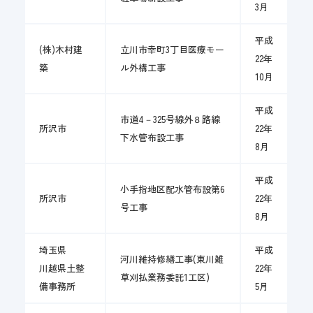
3月
平成
(株)木村建
立川市幸町3丁目医療モー
22年
築
ル外構工事
10月
平成
市道4－325号線外８路線
所沢市
22年
下水管布設工事
8月
平成
小手指地区配水管布設第6
所沢市
22年
号工事
8月
埼玉県
平成
河川維持修繕工事(東川雑
川越県土整
22年
草刈払業務委託1工区)
備事務所
5月