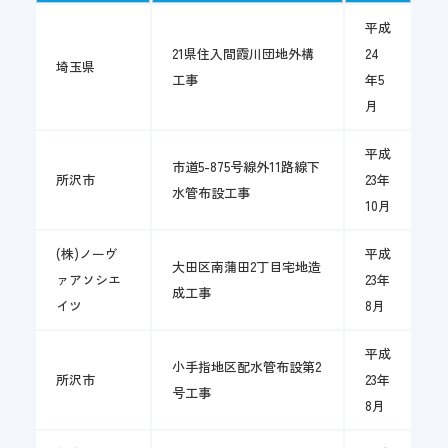
平成
21県住入間霞川団地外構
24
埼玉県
工事
年5
月
平成
市道5-875号線外11路線下
所沢市
23年
水管布設工事
10月
(株)ノーヴ
平成
大田区南蒲田2丁目宅地造
ァアソシエ
23年
成工事
イツ
8月
平成
小手指地区配水管布設第2
所沢市
23年
号工事
8月