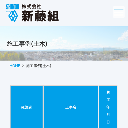
メニュー
施工事例(土木)
HOME
施工事例(土木)
着
工
発注者
工事名
年
月
日