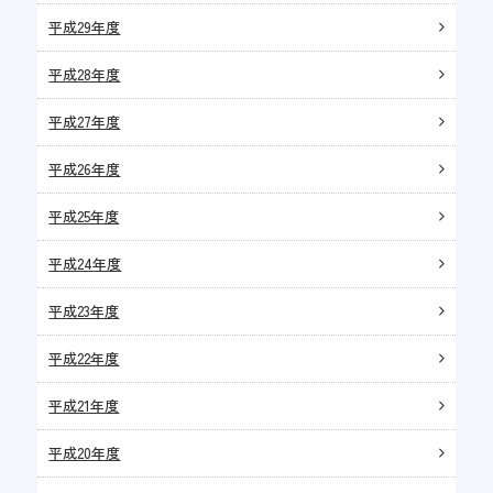
平成29年度
平成28年度
平成27年度
平成26年度
平成25年度
平成24年度
平成23年度
平成22年度
平成21年度
平成20年度