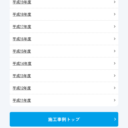
平成19年度
平成18年度
平成17年度
平成16年度
平成15年度
平成14年度
平成13年度
平成12年度
平成11年度
施工事例トップ