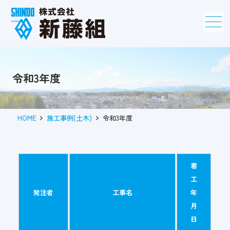
メニュー
令和3年度
HOME
施工事例(土木)
令和3年度
着
工
発注者
工事名
年
月
日