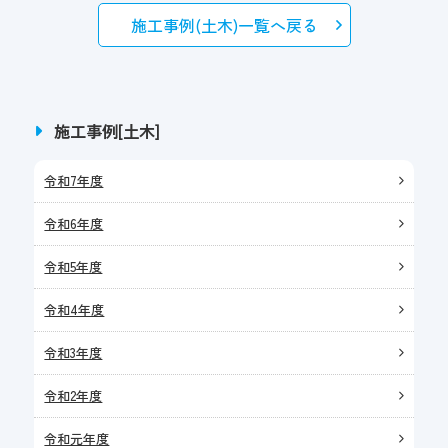
施工事例(土木)一覧へ戻る
施工事例[土木]
令和7年度
令和6年度
令和5年度
令和4年度
令和3年度
令和2年度
令和元年度