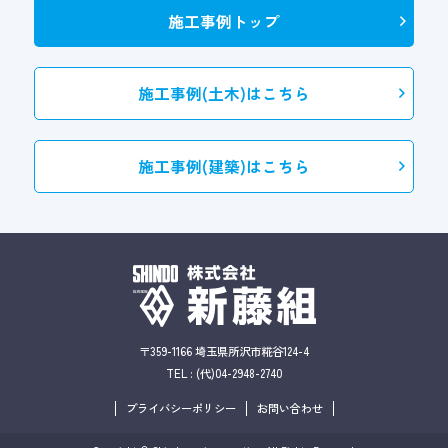
施工事例トップ
施工事例(土木)はこちら
施工事例(建築)はこちら
〒359-1166 埼玉県所沢市糀谷124-4
TEL : (代)04-2948-2740
プライバシーポリシー
お問い合わせ