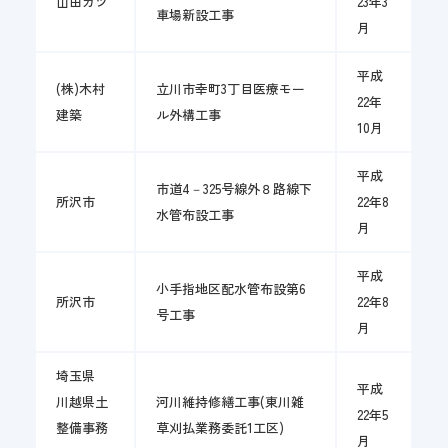
山田カツ
23年3
車場新設工事
月
平成
(株)木村
立川市幸町3丁目医療モー
22年
建築
ル外構工事
10月
平成
市道4－325号線外８路線下
所沢市
22年8
水管布設工事
月
平成
小手指地区配水管布設第6
所沢市
22年8
号工事
月
埼玉県
平成
川越県土
河川維持修繕工事(東川雑
22年5
整備事務
草刈払業務委託1工区)
月