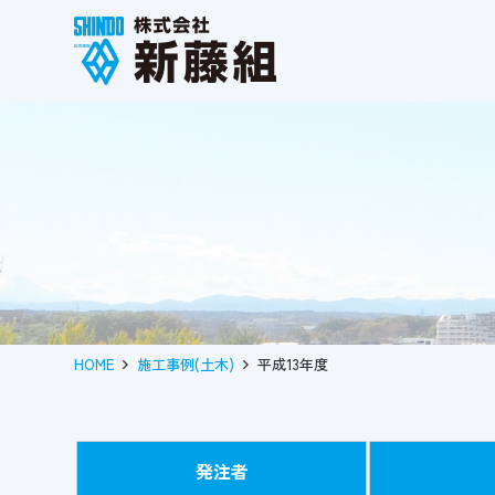
HOME
施工事例(土木)
平成13年度
発注者