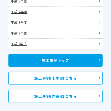
平成15年度
平成14年度
平成13年度
平成12年度
平成11年度
施工事例トップ
施工事例(土木)はこちら
施工事例(建築)はこちら