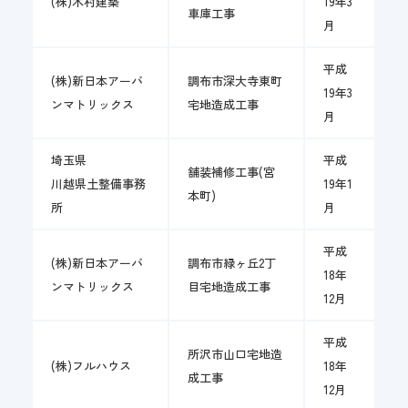
(株)木村建築
19年3
車庫工事
月
平成
(株)新日本アーバ
調布市深大寺東町
19年3
ンマトリックス
宅地造成工事
月
埼玉県
平成
舗装補修工事(宮
川越県土整備事務
19年1
本町)
所
月
平成
(株)新日本アーバ
調布市緑ヶ丘2丁
18年
ンマトリックス
目宅地造成工事
12月
平成
所沢市山口宅地造
(株)フルハウス
18年
成工事
12月