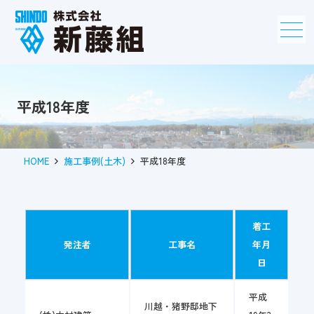
メニュー
平成18年度
HOME
施工事例(土木)
平成18年度
着工
発注者
工事名
年月
日
平成
川越・猪野邸地下