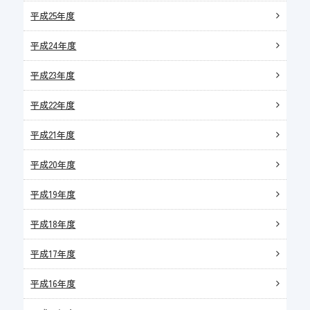
平成25年度
平成24年度
平成23年度
平成22年度
平成21年度
平成20年度
平成19年度
平成18年度
平成17年度
平成16年度