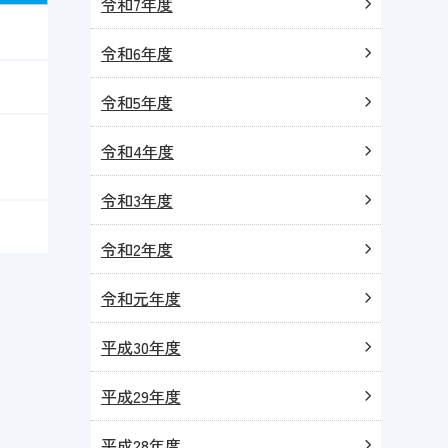
令和7年度
令和6年度
令和5年度
令和4年度
令和3年度
令和2年度
令和元年度
平成30年度
平成29年度
平成28年度