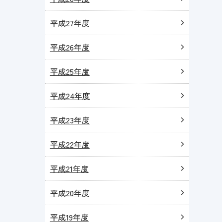
平成27年度
平成26年度
平成25年度
平成24年度
平成23年度
平成22年度
平成21年度
平成20年度
平成19年度