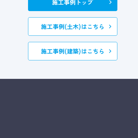
施工事例トップ
施工事例(土木)はこちら
施工事例(建築)はこちら