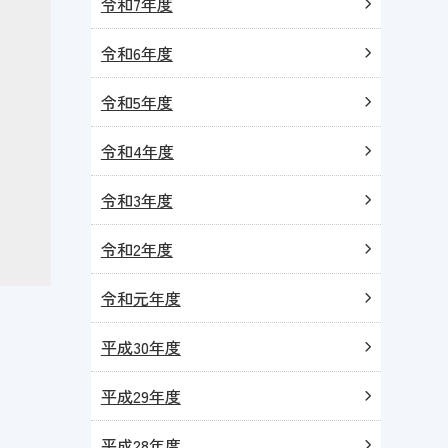
令和7年度
令和6年度
令和5年度
令和4年度
令和3年度
令和2年度
令和元年度
平成30年度
平成29年度
平成28年度