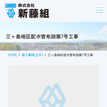
メニュー
三ヶ島地区配水管布設第7号工事
HOME
施工事例(土木)
三ヶ島地区配水管布設第7号工事