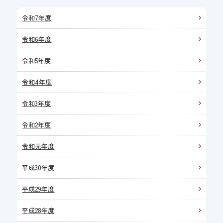
令和7年度
令和6年度
令和5年度
令和4年度
令和3年度
令和2年度
令和元年度
平成30年度
平成29年度
平成28年度