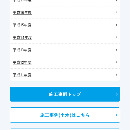
平成16年度
平成15年度
平成14年度
平成13年度
平成12年度
平成11年度
施工事例トップ
施工事例(土木)はこちら