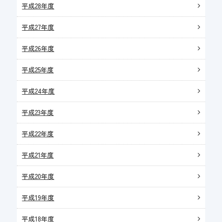
平成28年度
平成27年度
平成26年度
平成25年度
平成24年度
平成23年度
平成22年度
平成21年度
平成20年度
平成19年度
平成18年度