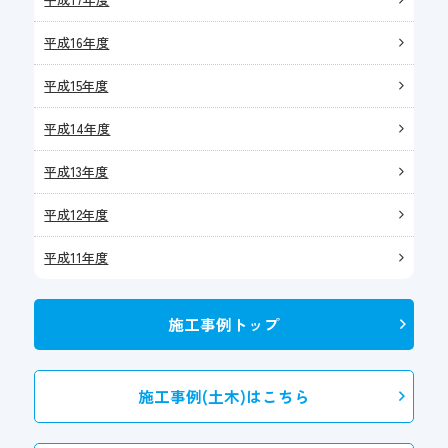
平成16年度
平成15年度
平成14年度
平成13年度
平成12年度
平成11年度
施工事例トップ
施工事例(土木)はこちら