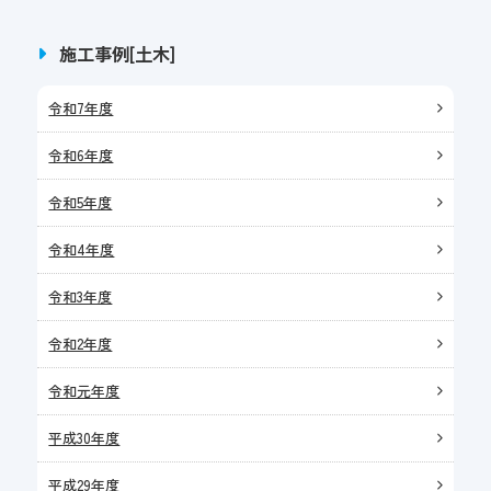
施工事例[土木]
令和7年度
令和6年度
令和5年度
令和4年度
令和3年度
令和2年度
令和元年度
平成30年度
平成29年度