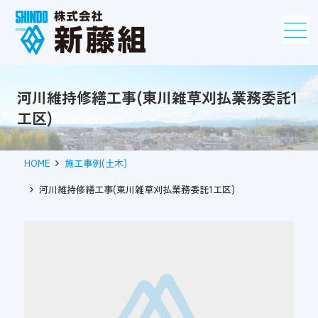
メニュー
河川維持修繕工事(東川雑草刈払業務委託1
工区)
HOME
施工事例(土木)
河川維持修繕工事(東川雑草刈払業務委託1工区)