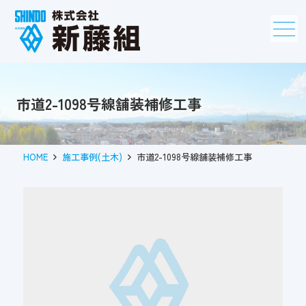
メニュー
市道2-1098号線舗装補修工事
HOME
施工事例(土木)
市道2-1098号線舗装補修工事