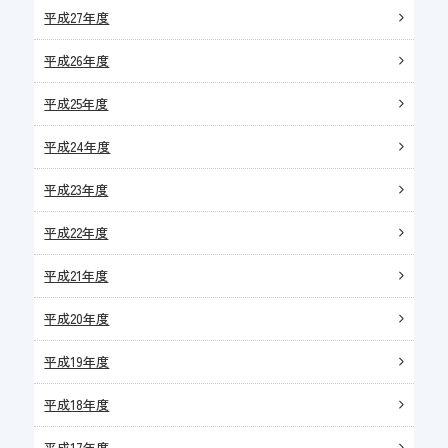
平成27年度
平成26年度
平成25年度
平成24年度
平成23年度
平成22年度
平成21年度
平成20年度
平成19年度
平成18年度
平成17年度