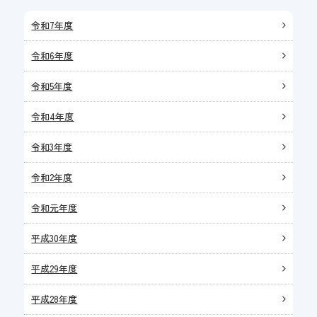
令和7年度
令和6年度
令和5年度
令和4年度
令和3年度
令和2年度
令和元年度
平成30年度
平成29年度
平成28年度