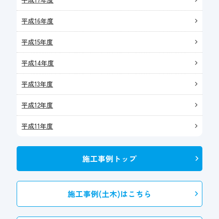
平成16年度
平成15年度
平成14年度
平成13年度
平成12年度
平成11年度
施工事例トップ
施工事例(土木)はこちら