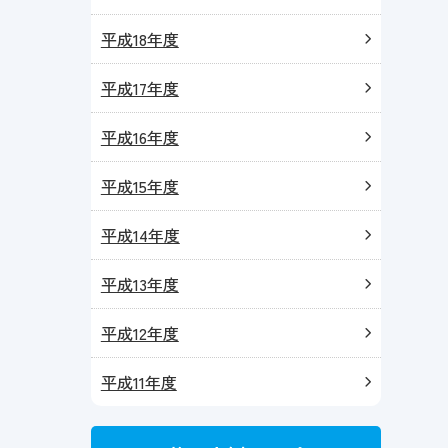
平成18年度
平成17年度
平成16年度
平成15年度
平成14年度
平成13年度
平成12年度
平成11年度