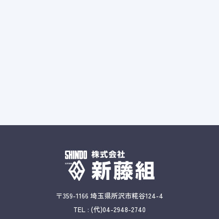
〒359-1166 埼玉県所沢市糀谷124-4
TEL : (代)04-2948-2740