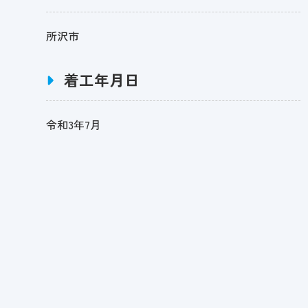
所沢市
着工年月日
令和3年7月