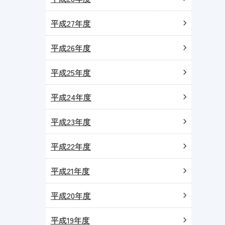
平成27年度
平成26年度
平成25年度
平成24年度
平成23年度
平成22年度
平成21年度
平成20年度
平成19年度