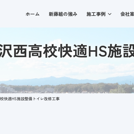
ホーム
新藤組の強み
施工事例
会社
所沢西高校快適HS施
高校快適HS施設整備トイレ改修工事